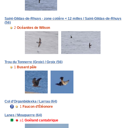
Saint-Gildas-de-Rhuys - zone cotière < 12 milles / Saint-Gildas-de-Rhuys
(56)
2
Océanites de Wilson
Trou du Tonnerre (Groix) / Groix (56)
1
Busard pâle
Col d'Organbidexka / Larrau (64)
1
Faucon d'Éléonore
Lanes / Mouguerre (64)
≥1
Goéland cantabrique