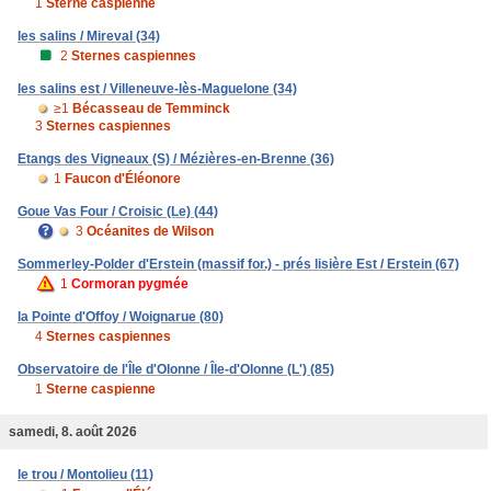
1
Sterne caspienne
les salins / Mireval (34)
2
Sternes caspiennes
les salins est / Villeneuve-lès-Maguelone (34)
≥1
Bécasseau de Temminck
3
Sternes caspiennes
Etangs des Vigneaux (S) / Mézières-en-Brenne (36)
1
Faucon d'Éléonore
Goue Vas Four / Croisic (Le) (44)
3
Océanites de Wilson
Sommerley-Polder d'Erstein (massif for.) - prés lisière Est / Erstein (67)
1
Cormoran pygmée
la Pointe d'Offoy / Woignarue (80)
4
Sternes caspiennes
Observatoire de l'Île d'Olonne / Île-d'Olonne (L') (85)
1
Sterne caspienne
samedi, 8. août 2026
le trou / Montolieu (11)