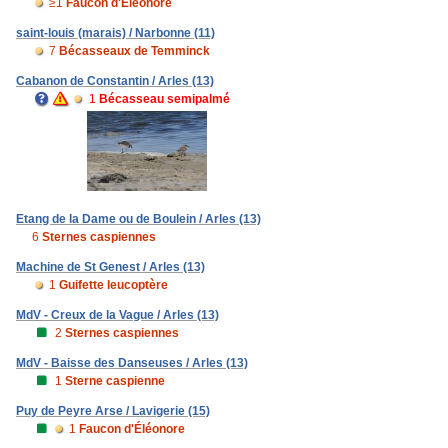
≥1
Faucon d'Éléonore
saint-louis (marais) / Narbonne (11)
7
Bécasseaux de Temminck
Cabanon de Constantin / Arles (13)
1
Bécasseau semipalmé
Etang de la Dame ou de Boulein / Arles (13)
6
Sternes caspiennes
Machine de St Genest / Arles (13)
1
Guifette leucoptère
MdV - Creux de la Vague / Arles (13)
2
Sternes caspiennes
MdV - Baisse des Danseuses / Arles (13)
1
Sterne caspienne
Puy de Peyre Arse / Lavigerie (15)
1
Faucon d'Éléonore