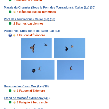
1
Goéland d'Audouin
Marais du Charnier (Sous le Pont des Tourradons) / Cailar (Le) (30)
4
Bécasseaux de Temminck
Pont des Tourradons / Cailar (Le) (30)
2
Sternes caspiennes
Plage Pyla- Sud / Teste-de-Buch (La) (33)
1
Faucon d'Éléonore
Baraque des Clos / Gua (Le) (38)
1
Faucon d'Éléonore
Étang de Malzoné / Millançay (41)
1
Fuligule à bec cerclé