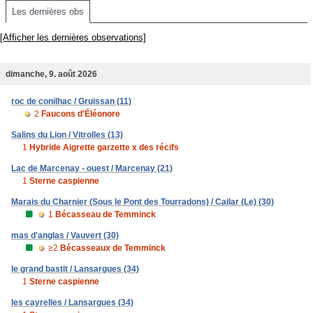
Les dernières obs
[Afficher les dernières observations]
dimanche, 9. août 2026
roc de conilhac / Gruissan (11)
2
Faucons d'Éléonore
Salins du Lion / Vitrolles (13)
1
Hybride Aigrette garzette x des récifs
Lac de Marcenay - ouest / Marcenay (21)
1
Sterne caspienne
Marais du Charnier (Sous le Pont des Tourradons) / Cailar (Le) (30)
1
Bécasseau de Temminck
mas d'anglas / Vauvert (30)
≥2
Bécasseaux de Temminck
le grand bastit / Lansargues (34)
1
Sterne caspienne
les cayrelles / Lansargues (34)