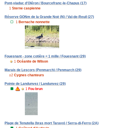
Pont-viaduc d'Oléron / Bourcefranc-le-Chapus (17)
1
Sterne caspienne
Réserve GONm de la Grande Noë (N) / Val-de-Reuil (27)
1
Bernache nonnette
Fouesnant - zone cotière < 1 mille / Fouesnant (29)
1
Océanite de Wilson
Marais de Lescors (Penmarch) / Penmarch (29)
≥2
Cygnes chanteurs
Pointe de Landunvez / Landunvez (29)
1
Fou brun
Plage de Tenutella (bras mort Taravo) / Serra-di-Ferro (2A)