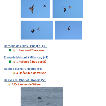
Baraque des Clos / Gua (Le) (38)
1
Faucon d'Éléonore
Étang de Malzoné / Millançay (41)
1
Fuligule à bec cerclé
Basse Fournier / Hoedic (56)
4
Océanites de Wilson
Basses du Chariot / Hoedic (56)
4
Océanites de Wilson