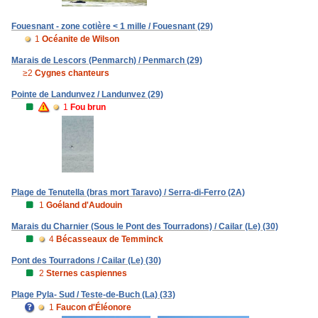
Fouesnant - zone cotière < 1 mille / Fouesnant (29)
1
Océanite de Wilson
Marais de Lescors (Penmarch) / Penmarch (29)
≥2
Cygnes chanteurs
Pointe de Landunvez / Landunvez (29)
1
Fou brun
Plage de Tenutella (bras mort Taravo) / Serra-di-Ferro (2A)
1
Goéland d'Audouin
Marais du Charnier (Sous le Pont des Tourradons) / Cailar (Le) (30)
4
Bécasseaux de Temminck
Pont des Tourradons / Cailar (Le) (30)
2
Sternes caspiennes
Plage Pyla- Sud / Teste-de-Buch (La) (33)
1
Faucon d'Éléonore