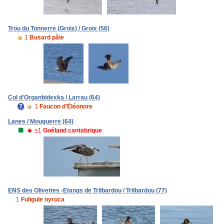
Trou du Tonnerre (Groix) / Groix (56)
1
Busard pâle
Col d'Organbidexka / Larrau (64)
1
Faucon d'Éléonore
Lanes / Mouguerre (64)
≥1
Goéland cantabrique
ENS des Olivettes -Etangs de Trilbardou / Trilbardou (77)
1
Fuligule nyroca