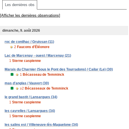
Les dernières obs
[Afficher les dernières observations]
dimanche, 9. août 2026
roc de conilhac / Gruissan (11)
2
Faucons d'Éléonore
Lac de Marcenay - ouest / Marcenay (21)
1
Sterne caspienne
Marais du Charnier (Sous le Pont des Tourradons) / Cailar (Le) (30)
1
Bécasseau de Temminck
mas d'anglas / Vauvert (30)
≥2
Bécasseaux de Temminck
le grand bastit / Lansargues (34)
1
Sterne caspienne
les cayrelles / Lansargues (34)
1
Sterne caspienne
les salins est / Villeneuve-lès-Maguelone (34)