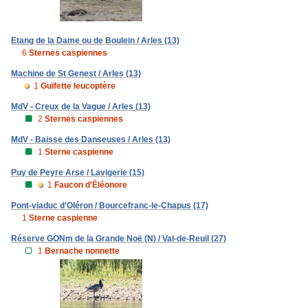
Etang de la Dame ou de Boulein / Arles (13)
6
Sternes caspiennes
Machine de St Genest / Arles (13)
1
Guifette leucoptère
MdV - Creux de la Vague / Arles (13)
2
Sternes caspiennes
MdV - Baisse des Danseuses / Arles (13)
1
Sterne caspienne
Puy de Peyre Arse / Lavigerie (15)
1
Faucon d'Éléonore
Pont-viaduc d'Oléron / Bourcefranc-le-Chapus (17)
1
Sterne caspienne
Réserve GONm de la Grande Noë (N) / Val-de-Reuil (27)
1
Bernache nonnette