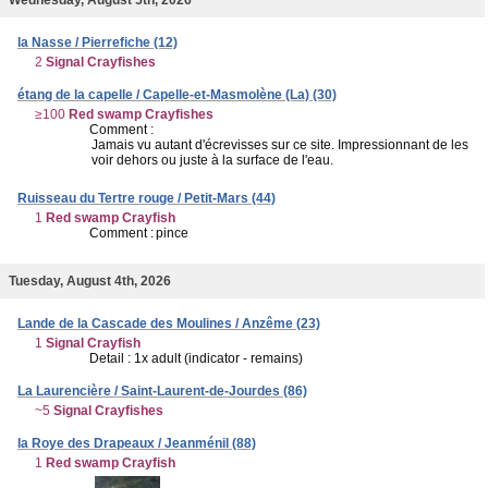
la Nasse / Pierrefiche (12)
2
Signal Crayfishes
étang de la capelle / Capelle-et-Masmolène (La) (30)
≥100
Red swamp Crayfishes
Comment :
Jamais vu autant d'écrevisses sur ce site. Impressionnant de les
voir dehors ou juste à la surface de l'eau.
Ruisseau du Tertre rouge / Petit-Mars (44)
1
Red swamp Crayfish
Comment :
pince
Tuesday, August 4th, 2026
Lande de la Cascade des Moulines / Anzême (23)
1
Signal Crayfish
Detail : 1x adult (indicator - remains)
La Laurencière / Saint-Laurent-de-Jourdes (86)
~5
Signal Crayfishes
la Roye des Drapeaux / Jeanménil (88)
1
Red swamp Crayfish