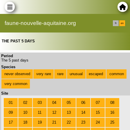
faune-nouvelle-aquitaine.org
fr
en
THE PAST 5 DAYS
Period
The 5 past days
Species
never observed
very rare
rare
unusual
escaped
common
very common
Site
01
02
03
04
05
06
07
08
09
10
11
12
13
14
15
16
17
18
19
21
22
23
24
25