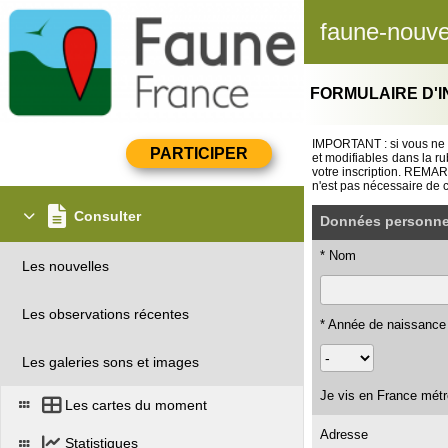
faune-nouvel
FORMULAIRE D'I
IMPORTANT : si vous ne r
et modifiables dans la r
votre inscription. REMARQ
n'est pas nécessaire de 
Consulter
Données personnel
* Nom
Les nouvelles
Les observations récentes
* Année de naissance
Les galeries sons et images
Je vis en France métr
Les cartes du moment
Adresse
Statistiques