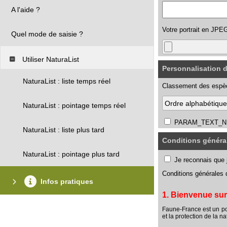
A l'aide ?
Votre portrait en JPE
Quel mode de saisie ?
Utiliser NaturaList
Personnalisation d
NaturaList : liste temps réel
Classement des espè
NaturaList : pointage temps réel
PARAM_TEXT_
NaturaList : liste plus tard
Conditions général
NaturaList : pointage plus tard
Je reconnais que 
Conditions générales d
Infos pratiques
1. Bienvenue su
Faune-France est un por
et la protection de la na