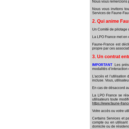
Nous vous remercions po
Nous vous invitons tou
Services de Faune-Faun
2. Qui anime Fa
Un Comité de pilotage 
La LPO France met en œu
Faune-France est décli
propre par ces associa
3. Un contrat en
IMPORTANT
:Les prés
modalités d’interaction 
L’accès et l’utilisatio
incluse. Vous, utilisate
En cas de désaccord ave
La LPO France se rése
utilisateurs toute modi
https://www.faune-franc
Votre accès ou votre ut
Certains Services et pa
compte ou en utilisant 
domicile ou de résidenc