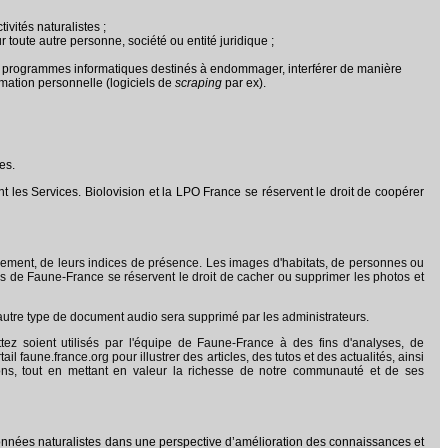
vités naturalistes ;
toute autre personne, société ou entité juridique ;
es programmes informatiques destinés à endommager, interférer de manière
mation personnelle (logiciels de
scraping
par ex).
es.
nt les Services. Biolovision et la LPO France se réservent le droit de coopérer
lement, de leurs indices de présence. Les images d'habitats, de personnes ou
rs de Faune-France se réservent le droit de cacher ou supprimer les photos et
 autre type de document audio sera supprimé par les administrateurs.
ez soient utilisés par l'équipe de Faune-France à des fins d'analyses, de
faune.france.org pour illustrer des articles, des tutos et des actualités, ainsi
ns, tout en mettant en valeur la richesse de notre communauté et de ses
de données naturalistes dans une perspective d’amélioration des connaissances et