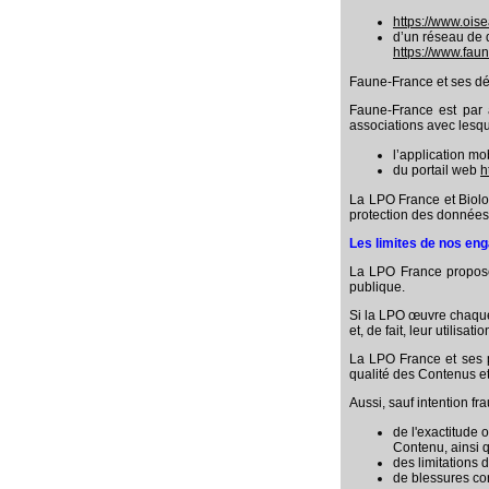
https://www.oise
d’un réseau de 
https://www.fau
Faune-France et ses dé
Faune-France est par a
associations avec lesque
l’application mo
du portail web
h
La LPO France et Biolo
protection des donnée
Les limites de nos e
La LPO France propose 
publique.
Si la LPO œuvre chaque 
et, de fait, leur utilis
La LPO France et ses pa
qualité des Contenus e
Aussi, sauf intention f
de l'exactitude 
Contenu, ainsi qu
des limitations 
de blessures cor