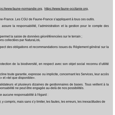
tps://www.faune-normandie.org
,
https://www.faune-occitanie.org
,
ne-France. Les CGU de Faune-France s’appliquent à tous ces outils.
 assure la responsabilité, l’administration et la gestion pour le compte des
 permet la saisie de données géoréférencées sur le terrain ;
ons collectées par NaturaList
.
espect des obligations et recommandations issues du Règlement général sur la
ction de la biodiversité, en respect avec son objet social reconnu d’utilité
ine toute garantie, expresse ou implicite, concernant les Services, leur accès
t» et «tel que disponible».
alidateurs et plusieurs dizaines de gestionnaires de bases. Tous veillent à la
nsabilité ne peut être engagée au-delà de nos possibilités.
e aucune responsabilité à l'égard :
y compris, mais sans s’y limiter, les fautes, les erreurs, les inexactitudes de