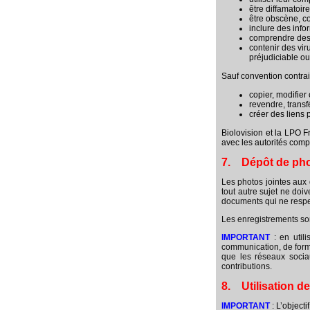
être diffamatoir
être obscène, co
inclure des info
comprendre des 
contenir des vi
préjudiciable ou
Sauf convention contrai
copier, modifier
revendre, transf
créer des liens
Biolovision et la LPO F
avec les autorités compé
7. Dépôt de pho
Les photos jointes au
tout autre sujet ne doi
documents qui ne respec
Les enregistrements so
IMPORTANT
: en util
communication, de format
que les réseaux socia
contributions.
8. Utilisation d
IMPORTANT
: L’object