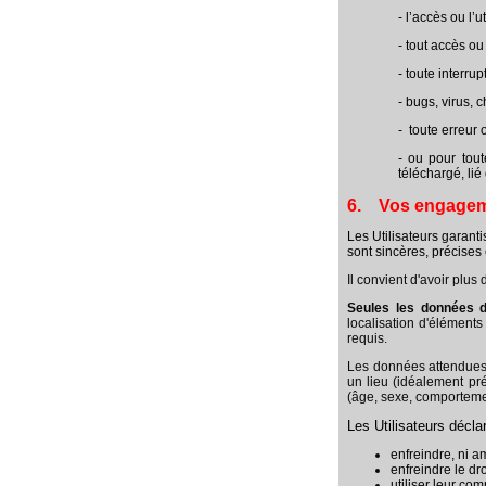
- l’accès ou l’u
- tout accès ou
- toute interru
- bugs, virus, 
- toute erreur
- ou pour tout
téléchargé, lié
6. Vos engage
Les Utilisateurs garant
sont sincères, précises
Il convient d'avoir plus
Seules les données d
localisation d'élément
requis.
Les données attendues 
un lieu (idéalement pr
(âge, sexe, comportemen
Les Utilisateurs décla
enfreindre, ni a
enfreindre le dro
utiliser leur com