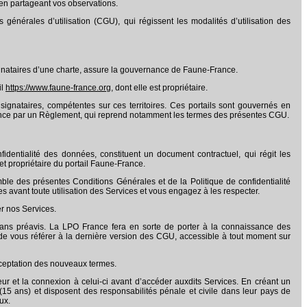
 en partageant vos observations.
générales d’utilisation (CGU), qui régissent les modalités d’utilisation des
ignataires d’une charte, assure la gouvernance de Faune-France.
il
https://www.faune-france.org
, dont elle est propriétaire.
ignataires, compétentes sur ces territoires. Ces portails sont gouvernés en
France par un Règlement, qui reprend notamment les termes des présentes CGU.
fidentialité des données, constituent un document contractuel, qui régit les
 et propriétaire du portail Faune-France.
mble des présentes Conditions Générales et de la Politique de confidentialité
es avant toute utilisation des Services et vous engagez à les respecter.
r nos Services.
sans préavis. La LPO France fera en sorte de porter à la connaissance des
es, de vous référer à la dernière version des CGU, accessible à tout moment sur
acceptation des nouveaux termes.
teur et la connexion à celui-ci avant d’accéder auxdits Services. En créant un
l (15 ans) et disposent des responsabilités pénale et civile dans leur pays de
ux.