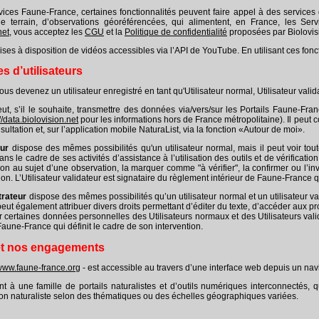
ces Faune-France, certaines fonctionnalités peuvent faire appel à des services de
le terrain, d’observations géoréférencées, qui alimentent, en France, les Serv
net
, vous acceptez les
CGU
et la
Politique de confidentialité
proposées par Biolovisi
mises à disposition de vidéos accessibles via l’API de YouTube. En utilisant ces fonc
es d’utilisateurs
s devenez un utilisateur enregistré en tant qu'Utilisateur normal, Utilisateur valida
ut, s’il le souhaite, transmettre des données via/vers/sur les Portails Faune-Fra
//data.biolovision.net
pour les informations hors de France métropolitaine). Il peut 
ltation et, sur l’application mobile NaturaList, via la fonction «Autour de moi».
eur
dispose des mêmes possibilités qu'un utilisateur normal, mais il peut voir tout
dans le cadre de ses activités d’assistance à l’utilisation des outils et de vérific
n au sujet d’une observation, la marquer comme "à vérifier", la confirmer ou l’in
ion. L’Utilisateur validateur est signataire du règlement intérieur de Faune-France qu
trateur
dispose des mêmes possibilités qu’un utilisateur normal et un utilisateur vali
 peut également attribuer divers droits permettant d’éditer du texte, d’accéder aux 
r certaines données personnelles des Utilisateurs normaux et des Utilisateurs valida
Faune-France qui définit le cadre de son intervention.
 et nos engagements
/www.faune-france.org
- est accessible au travers d’une interface web depuis un nav
 à une famille de portails naturalistes et d’outils numériques interconnectés, qu
ation naturaliste selon des thématiques ou des échelles géographiques variées.