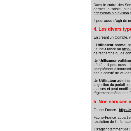
Dans le cadre des Servi
permet la saisie, sur 
https://data.biolovision.
Il peut aussi s’agir de 
4. Les divers typ
En créant un Compte, vou
L'
Utilisateur normal
pe
Faune-France ou
https:
de recherche ou de consu
Un
Utilisateur validat
dédiés. Il peut aussi, 
complément d’informatio
par le comité de validat
Un
Utilisateur adminis
la gestion du portail et
a accès et peut modifie
règlement intérieur de 
5. Nos services
Faune-France -
https:/
Faune-France appartient
restitution de l’inform
Il s’agit notamment de :