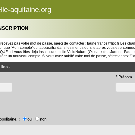
le-aquitaine.org
NSCRIPTION
ecevez pas votre mot de passe, merci de contacter : faune.france@lpo.fr Les cham
ubrique 'Mon compte' qui apparaîtra dans les menus du site après vous être conne
UE : si vous êtes déjà inscrit sur un site VisioNature (Oiseaux des Jardins, Faune
créer un nouveau compte. Si vous avez oublié votre mot de passe, sélectionnez "J'
les :
* Prénom
opolitaine. :
oui
non