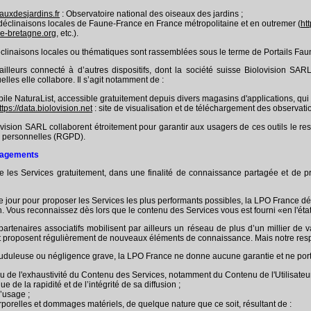
auxdesjardins.fr
: Observatoire national des oiseaux des jardins ;
déclinaisons locales de Faune-France en France métropolitaine et en outremer (
ht
ne-bretagne.org
, etc.).
clinaisons locales ou thématiques sont rassemblées sous le terme de Portails Fau
illeurs connecté à d’autres dispositifs, dont la société suisse Biolovision SARL
lles elle collabore. Il s’agit notamment de :
bile NaturaList, accessible gratuitement depuis divers magasins d'applications, qui
ttps://data.biolovision.net
: site de visualisation et de téléchargement des observati
vision SARL collaborent étroitement pour garantir aux usagers de ces outils le r
s personnelles (RGPD).
ngagements
les Services gratuitement, dans une finalité de connaissance partagée et de prote
jour pour proposer les Services les plus performants possibles, la LPO France décl
ation. Vous reconnaissez dès lors que le contenu des Services vous est fourni «en l'éta
rtenaires associatifs mobilisent par ailleurs un réseau de plus d’un millier de v
t proposent régulièrement de nouveaux éléments de connaissance. Mais notre respo
rauduleuse ou négligence grave, la LPO France ne donne aucune garantie et ne port
ou de l'exhaustivité du Contenu des Services, notamment du Contenu de l'Utilisateur, 
e de la rapidité et de l’intégrité de sa diffusion ;
d’usage ;
porelles et dommages matériels, de quelque nature que ce soit, résultant de :