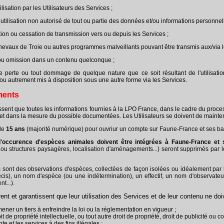
tilisation par les Utilisateurs des Services ;
 utilisation non autorisé de tout ou partie des données et/ou informations personnel
ption ou cessation de transmission vers ou depuis les Services ;
chevaux de Troie ou autres programmes malveillants pouvant être transmis aux/via le
 ou omission dans un contenu quelconque ;
e perte ou tout dommage de quelque nature que ce soit résultant de l'utilisatio
 ou autrement mis à disposition sous une autre forme via les Services.
ments
issent que toutes les informations fournies à la LPO France, dans le cadre du proce
 et dans la mesure du possible documentées. Les Utilisateurs se doivent de mainte
 de
15 ans
(majorité numérique) pour ouvriur un compte sur Faune-France et ses b
'occurence d'espèces animales doivent être intégrées à Faune-France et
s ou structures paysagères, localisation d'aménagements...) seront supprimés pa
sont des observations d'espèces, collectées de façon isolées ou idéalement par li
écis), un nom d'espèce (ou une indétermination), un effectif, un nom d'observate
t...).
rent et garantissent que leur utilisation des Services et de leur contenu ne doi
mener un tiers à enfreindre la loi ou la réglementation en vigueur ;
it de propriété intellectuelle, ou tout autre droit de propriété, droit de publicité ou con
pte et les services à des fins illégales ;