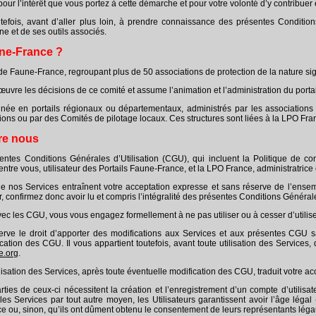
ur l’intérêt que vous portez à cette démarche et pour votre volonté d’y contribuer
tefois, avant d’aller plus loin, à prendre connaissance des présentes Conditions 
e et de ses outils associés.
une-France ?
de Faune-France, regroupant plus de 50 associations de protection de la nature s
vre les décisions de ce comité et assume l’animation et l’administration du porta
née en portails régionaux ou départementaux, administrés par les associations s
tions ou par des Comités de pilotage locaux. Ces structures sont liées à la LPO 
tre nous
entes Conditions Générales d’Utilisation (CGU), qui incluent la Politique de con
entre vous, utilisateur des Portails Faune-France, et la LPO France, administratrice
n de nos Services entraînent votre acceptation expresse et sans réserve de l’ense
ur, confirmez donc avoir lu et compris l’intégralité des présentes Conditions Général
c les CGU, vous vous engagez formellement à ne pas utiliser ou à cesser d’utilise
rve le droit d’apporter des modifications aux Services et aux présentes CGU 
fication des CGU. Il vous appartient toutefois, avant toute utilisation des Servic
e.org
.
ilisation des Services, après toute éventuelle modification des CGU, traduit votre 
rties de ceux-ci nécessitent la création et l’enregistrement d’un compte d’utilisa
les Services par tout autre moyen, les Utilisateurs garantissent avoir l’âge léga
e ou, sinon, qu’ils ont dûment obtenu le consentement de leurs représentants léga