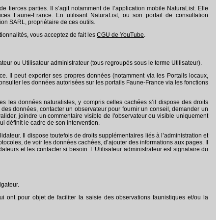
 tierces parties. Il s’agit notamment de l’application mobile NaturaList. Elle
ices Faune-France. En utilisant NaturaList, ou son portail de consultation
on SARL, propriétaire de ces outils
.
tionnalités, vous acceptez de fait les
CGU de YouTube
.
teur ou Utilisateur administrateur (tous regroupés sous le terme Utilisateur).
nce. Il peut exporter ses propres données (notamment via les Portails locaux,
consulter les données autorisées sur les portails Faune-France via les fonctions
es les données naturalistes, y compris celles cachées s’il dispose des droits
ation des données, contacter un observateur pour fournir un conseil, demander un
valider, joindre un commentaire visible de l'observateur ou visible uniquement
i définit le cadre de son intervention.
dateur. Il dispose toutefois de droits supplémentaires liés à l’administration et
protocoles, de voir les données cachées, d’ajouter des informations aux pages. Il
teurs et les contacter si besoin. L’Utilisateur administrateur est signataire du
igateur.
i ont pour objet de faciliter la saisie des observations faunistiques et/ou la