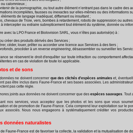
e ou calomnieux ;
ntenir de la pornographie, ou tout autre élément n’entrant pas dans le cadre des acti
rmations incomplètes, fausses ou inexactes sur elles-mêmes ou des informations sur 
éléments de langage inadéquat, diffamant ou insultant ;
rus, chevaux de Troie, vers, bombes à retardement, robots de suppression ou autr
 à intercepter ou extraire subrepticement tout élément du système, donnée ou infor
re avec la LPO France et Biolovision SARL, vous n’êtes pas autorisé(e) à :
 ou créer des produits dérivés des Services ;
érer, céder, louer, prêter ou accorder une licence aux Services à des tiers ;
 profonds, procéder à un
reverse engineering
, désassembler ou surveiller les Servic
rance se réservent le droit d'enquêter sur toute infraction ou comportement affecta
tentes en cas de violation de toute loi applicable.
tos et de sons
x données ne doivent concerner
que des clichés d'espèces animales
et, éventuel
vent pas être inclus dans Faune-France et ses bases associées. Les administrateu
tent pas cette règle.
nores joints aux données ne doivent concerner que des
espèces
sauvages
. Tout
isant nos services, vous acceptez que les photos et les sons que vous soumett
ion et de promotion de Faune-France. Cela comprend leur exploitation sur le portail 
ux associés. Nous nous engageons à systématiquement créditer vos productio
es données naturalistes
if de Faune-France est de favoriser la collecte, la validation et la mutualisation 