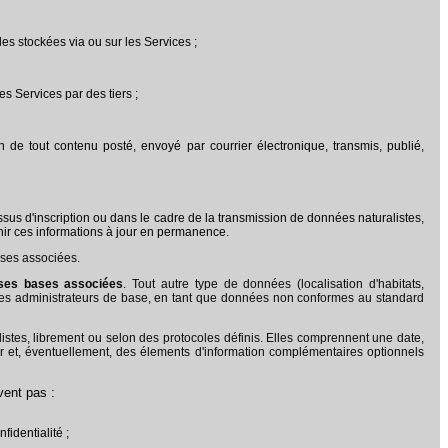
les stockées via ou sur les Services ;
s Services par des tiers ;
n de tout contenu posté, envoyé par courrier électronique, transmis, publié,
ssus d'inscription ou dans le cadre de la transmission de données naturalistes,
nir ces informations à jour en permanence.
ases associées.
 ses bases associées
. Tout autre type de données (localisation d'habitats,
r les administrateurs de base, en tant que données non conformes au standard
stes, librement ou selon des protocoles définis. Elles comprennent une date,
ur et, éventuellement, des élements d'information complémentaires optionnels
vent pas :
fidentialité ;