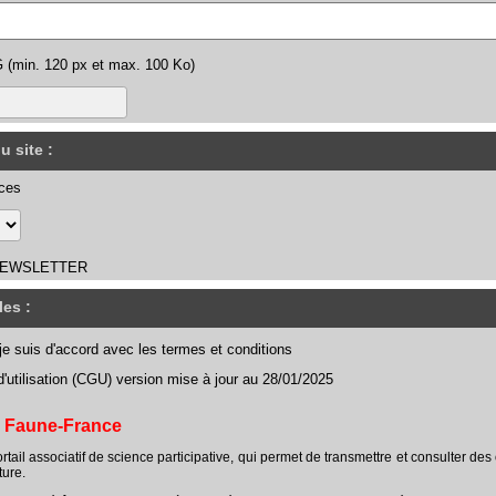
G (min. 120 px et max. 100 Ko)
u site :
ces
NEWSLETTER
es :
je suis d'accord avec les termes et conditions
'utilisation (CGU) version mise à jour au 28/01/2025
r Faune-France
tail associatif de science participative, qui permet de transmettre et consulter des
ture.