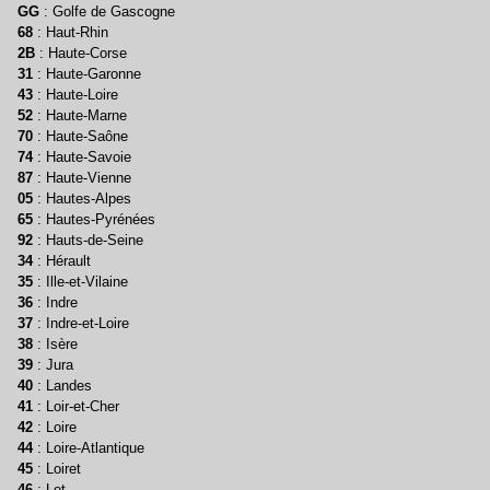
GG
: Golfe de Gascogne
68
: Haut-Rhin
2B
: Haute-Corse
31
: Haute-Garonne
43
: Haute-Loire
52
: Haute-Marne
70
: Haute-Saône
74
: Haute-Savoie
87
: Haute-Vienne
05
: Hautes-Alpes
65
: Hautes-Pyrénées
92
: Hauts-de-Seine
34
: Hérault
35
: Ille-et-Vilaine
36
: Indre
37
: Indre-et-Loire
38
: Isère
39
: Jura
40
: Landes
41
: Loir-et-Cher
42
: Loire
44
: Loire-Atlantique
45
: Loiret
46
: Lot