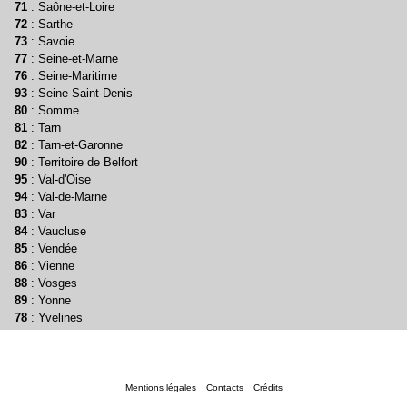
71
: Saône-et-Loire
72
: Sarthe
73
: Savoie
77
: Seine-et-Marne
76
: Seine-Maritime
93
: Seine-Saint-Denis
80
: Somme
81
: Tarn
82
: Tarn-et-Garonne
90
: Territoire de Belfort
95
: Val-d'Oise
94
: Val-de-Marne
83
: Var
84
: Vaucluse
85
: Vendée
86
: Vienne
88
: Vosges
89
: Yonne
78
: Yvelines
Mentions légales
Contacts
Crédits