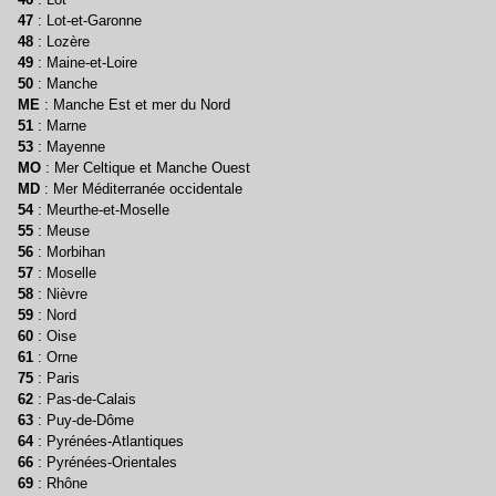
47
: Lot-et-Garonne
48
: Lozère
49
: Maine-et-Loire
50
: Manche
ME
: Manche Est et mer du Nord
51
: Marne
53
: Mayenne
MO
: Mer Celtique et Manche Ouest
MD
: Mer Méditerranée occidentale
54
: Meurthe-et-Moselle
55
: Meuse
56
: Morbihan
57
: Moselle
58
: Nièvre
59
: Nord
60
: Oise
61
: Orne
75
: Paris
62
: Pas-de-Calais
63
: Puy-de-Dôme
64
: Pyrénées-Atlantiques
66
: Pyrénées-Orientales
69
: Rhône