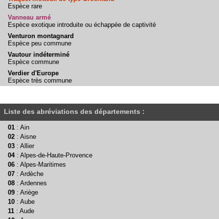
Espèce rare
Vanneau armé
Espèce exotique introduite ou échappée de captivité
Venturon montagnard
Espèce peu commune
Vautour indéterminé
Espèce commune
Verdier d'Europe
Espèce très commune
Liste des abréviations des départements :
01
: Ain
02
: Aisne
03
: Allier
04
: Alpes-de-Haute-Provence
06
: Alpes-Maritimes
07
: Ardèche
08
: Ardennes
09
: Ariège
10
: Aube
11
: Aude