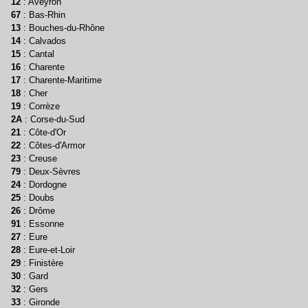
12
: Aveyron
67
: Bas-Rhin
13
: Bouches-du-Rhône
14
: Calvados
15
: Cantal
16
: Charente
17
: Charente-Maritime
18
: Cher
19
: Corrèze
2A
: Corse-du-Sud
21
: Côte-d'Or
22
: Côtes-d'Armor
23
: Creuse
79
: Deux-Sèvres
24
: Dordogne
25
: Doubs
26
: Drôme
91
: Essonne
27
: Eure
28
: Eure-et-Loir
29
: Finistère
30
: Gard
32
: Gers
33
: Gironde