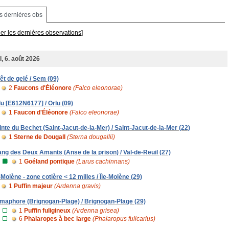
s dernières obs
her les dernières observations]
i, 6. août 2026
rêt de gelé / Sem (09)
2
Faucons d'Éléonore
(Falco eleonorae)
lu [E612N6177] / Orlu (09)
1
Faucon d'Éléonore
(Falco eleonorae)
inte du Bechet (Saint-Jacut-de-la-Mer) / Saint-Jacut-de-la-Mer (22)
1
Sterne de Dougall
(Sterna dougallii)
ang des Deux Amants (Anse de la prison) / Val-de-Reuil (27)
1
Goéland pontique
(Larus cachinnans)
e-Molène - zone cotière < 12 milles / Île-Molène (29)
1
Puffin majeur
(Ardenna gravis)
maphore (Brignogan-Plage) / Brignogan-Plage (29)
1
Puffin fuligineux
(Ardenna grisea)
6
Phalaropes à bec large
(Phalaropus fulicarius)