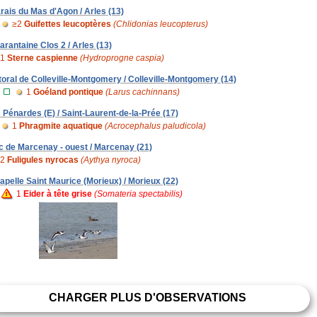
rais du Mas d'Agon / Arles (13)
≥2
Guifettes leucoptères
(Chlidonias leucopterus)
arantaine Clos 2 / Arles (13)
1
Sterne caspienne
(Hydroprogne caspia)
ttoral de Colleville-Montgomery / Colleville-Montgomery (14)
1
Goéland pontique
(Larus cachinnans)
s Pénardes (E) / Saint-Laurent-de-la-Prée (17)
1
Phragmite aquatique
(Acrocephalus paludicola)
c de Marcenay - ouest / Marcenay (21)
2
Fuligules nyrocas
(Aythya nyroca)
apelle Saint Maurice (Morieux) / Morieux (22)
1
Eider à tête grise
(Somateria spectabilis)
CHARGER PLUS D'OBSERVATIONS