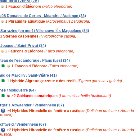
dulu Tortu / Zonza (2A)
1
Faucon d'Éléonore
(Falco eleonorae)
 08 Domaine de Certes - Méandre / Audenge (33)
1
Phragmite aquatique
(Acrocephalus paludicola)
 Sarrazine (en mer) / Villeneuve-lès-Maguelone (34)
3
Sternes caspiennes
(Hydroprogne caspia)
 Jouquet / Saint-Privat (34)
2
Faucons d'Éléonore
(Falco eleonorae)
ateau de l'escandorgue / Plans (Les) (34)
1
Faucon d'Éléonore
(Falco eleonorae)
ang de Marcilly / Saint-Viâtre (41)
1
Hybride Aigrette garzette x des récifs
(Egretta garzetta x gularis)
nes / Mouguerre (64)
≥2
Goélands cantabriques
(Larus michahellis *lusitanius*)
rger's Abwaender / Vendenheim (67)
≥4
Hybrides Hirondelle de fenêtre x rustique
(Delichon urbicum x Hirundo
rustica)
chtweid / Vendenheim (67)
≥2
Hybrides Hirondelle de fenêtre x rustique
(Delichon urbicum x Hirundo
rustica)