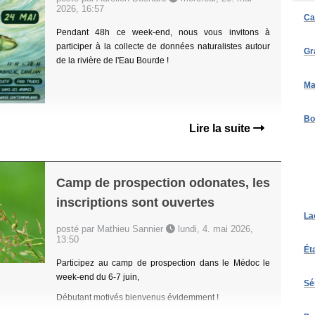
2026, 16:57
Ca
Pendant 48h ce week-end, nous vous invitons à
participer à la collecte de données naturalistes autour
Gr
de la rivière de l'Eau Bourde !
Ma
Bo
Lire la suite
Camp de prospection odonates, les
inscriptions sont ouvertes
La
posté par Mathieu Sannier
lundi, 4. mai 2026,
13:50
Ét
Participez au camp de prospection dans le Médoc le
week-end du 6-7 juin,
Sé
Débutant motivés bienvenus évidemment !