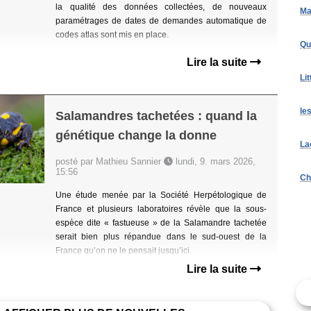
la qualité des données collectées, de nouveaux
Ma
paramétrages de dates de demandes automatique de
codes atlas sont mis en place.
Qu
Lire la suite
Li
le
Salamandres tachetées : quand la
génétique change la donne
La
posté par Mathieu Sannier
lundi, 9. mars 2026,
15:56
Ch
Une étude menée par la Société Herpétologique de
France et plusieurs laboratoires révèle que la sous-
espèce dite « fastueuse » de la Salamandre tachetée
serait bien plus répandue dans le sud-ouest de la
France qu’on ne le pensait jusqu’ici.
Lire la suite