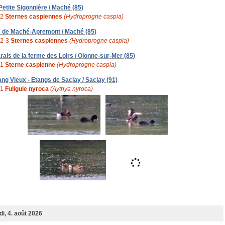
 Petite Sigonnière / Maché (85)
2
Sternes caspiennes
(Hydroprogne caspia)
c de Maché-Apremont / Maché (85)
2-3
Sternes caspiennes
(Hydroprogne caspia)
rais de la ferme des Loirs / Olonne-sur-Mer (85)
1
Sterne caspienne
(Hydroprogne caspia)
ang Vieux - Etangs de Saclay / Saclay (91)
1
Fuligule nyroca
(Aythya nyroca)
i, 4. août 2026