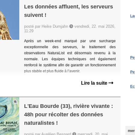
Les données affluent, les serveurs
suivent !
La
posté par Heike Dumjahn
vendredi, 22. mai 2026,
11:29
Après un week-end marqué par une surcharge
exceptionnelle des serveurs, le traitement des
observations NaturaList est désormais revenu à la
Pe
normale. Les équipes techniques ont également
renforcé le système afin de garantir un fonctionnement
plus stable et plus fluide à l’avenir.
Pe
Lire la suite
Ec
L'Eau Bourde (33), rivière vivante :
48h pour récolter des données
naturalistes !
merc
posté par Aurélien Besnard
mercredi, 20. mai