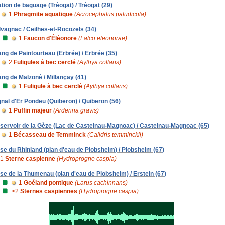
ation de baguage (Tréogat) / Tréogat (29)
1
Phragmite aquatique
(Acrocephalus paludicola)
lvagnac / Ceilhes-et-Rocozels (34)
1
Faucon d'Éléonore
(Falco eleonorae)
ang de Paintourteau (Erbrée) / Erbrée (35)
2
Fuligules à bec cerclé
(Aythya collaris)
ang de Malzoné / Millançay (41)
1
Fuligule à bec cerclé
(Aythya collaris)
gnal d'Er Pondeu (Quiberon) / Quiberon (56)
1
Puffin majeur
(Ardenna gravis)
servoir de la Gèze (Lac de Castelnau-Magnoac) / Castelnau-Magnoac (65)
1
Bécasseau de Temminck
(Calidris temminckii)
se du Rhinland (plan d'eau de Plobsheim) / Plobsheim (67)
1
Sterne caspienne
(Hydroprogne caspia)
se de la Thumenau (plan d'eau de Plobsheim) / Erstein (67)
1
Goéland pontique
(Larus cachinnans)
≥2
Sternes caspiennes
(Hydroprogne caspia)