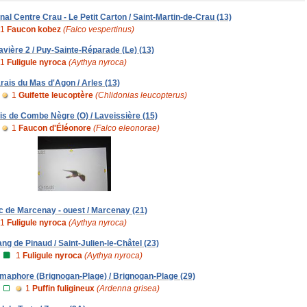
nal Centre Crau - Le Petit Carton / Saint-Martin-de-Crau (13)
1
Faucon kobez
(Falco vespertinus)
avière 2 / Puy-Sainte-Réparade (Le) (13)
1
Fuligule nyroca
(Aythya nyroca)
rais du Mas d'Agon / Arles (13)
1
Guifette leucoptère
(Chlidonias leucopterus)
is de Combe Nègre (O) / Laveissière (15)
1
Faucon d'Éléonore
(Falco eleonorae)
c de Marcenay - ouest / Marcenay (21)
1
Fuligule nyroca
(Aythya nyroca)
ang de Pinaud / Saint-Julien-le-Châtel (23)
1
Fuligule nyroca
(Aythya nyroca)
maphore (Brignogan-Plage) / Brignogan-Plage (29)
1
Puffin fuligineux
(Ardenna grisea)