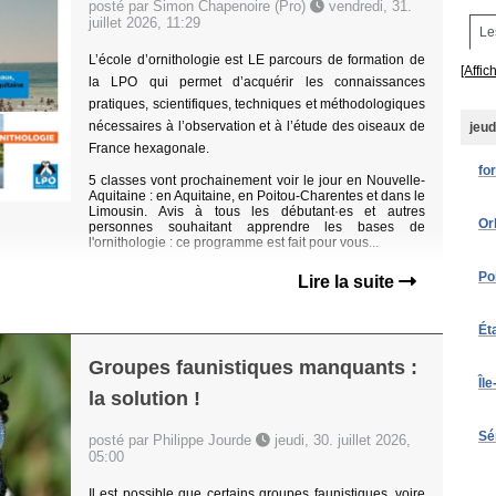
posté par Simon Chapenoire (Pro)
vendredi, 31.
juillet 2026, 11:29
Le
L’école d’ornithologie est LE parcours de formation de
[Affic
la LPO qui permet d’acquérir les connaissances
pratiques, scientifiques, techniques et méthodologiques
nécessaires à l’observation et à l’étude des oiseaux de
jeud
France hexagonale.
fo
5 classes vont prochainement voir le jour en Nouvelle-
Aquitaine : en Aquitaine, en Poitou-Charentes et dans le
Limousin. Avis à tous les débutant·es et autres
Or
personnes souhaitant apprendre les bases de
l'ornithologie : ce programme est fait pour vous...
Po
Lire la suite
Ét
Groupes faunistiques manquants :
Îl
la solution !
Sé
posté par Philippe Jourde
jeudi, 30. juillet 2026,
05:00
Il est possible que certains groupes faunistiques, voire