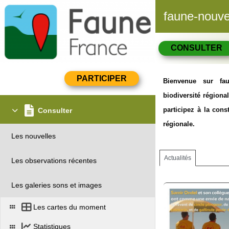
faune-nouvel
CONSULTER
Bienvenue sur faun
biodiversité région
participez à la con
Consulter
régionale.
Les nouvelles
Actualités
Les observations récentes
Les galeries sons et images
Les cartes du moment
Statistiques