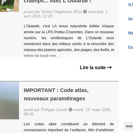
champs... lisez L'Outarde !
la
posté par Simon Chapenoire (Pro)
mercredi, 1.
avril 2026, 12:28
la
L'Outarde
, c'est LA revue naturaliste éditée chaque
année par la LPO Poitou-Charentes. Dans ce nouveau
Ma
numéro, les ornithologues de L'
Outarde
vous
emmènent dans des milieux variés à la rencontre des
Et
oiseaux des plaines agricoles, des plages, des forêts, et
même de haute mer…
Lire la suite
IMPORTANT : Code atlas,
nouveaux paramétrages
posté par Philippe Jourde
mardi, 10. mars 2026,
08:49
Les codes atlas constituent un élément de
mard
connaissance important de l’avifaune. Afin d’améliorer