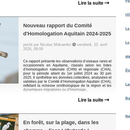
Pa
Lire la suite
UG
Nouveau rapport du Comité
La
d'Homologation Aquitain 2024-2025
Le
posté par Nicolas Mokuenko
vendredi, 10. avril
2026, 09:09
pl
Ce rapport présente les observations d’oiseaux rares et
occasionnels en Aquitaine, classés selon les listes
d’homologation nationale (CHN) et régionale (CHA),
Ét
pour la période allant du 1er juillet 2024 au 30 juin
2025. Il synthétise les données collectées, analysées et
validées par le Comité d’Homologation Aquitain (CHA),
La
reflétant la richesse ornithologique de la région et les
dynamiques migratoires ou d’hivernage...
Bu
Lire la suite
Na
En forêt, sur la plage, dans les