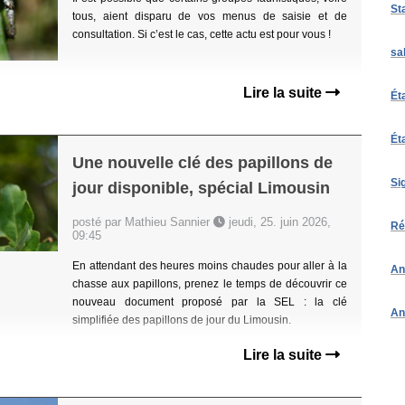
St
tous, aient disparu de vos menus de saisie et de
consultation. Si c’est le cas, cette actu est pour vous !
sa
Lire la suite
Ét
Ét
Une nouvelle clé des papillons de
Si
jour disponible, spécial Limousin
posté par Mathieu Sannier
jeudi, 25. juin 2026,
Ré
09:45
En attendant des heures moins chaudes pour aller à la
An
chasse aux papillons, prenez le temps de découvrir ce
nouveau document proposé par la SEL : la clé
An
simplifiée des papillons de jour du Limousin.
Lire la suite