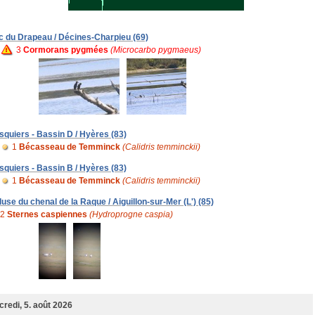
c du Drapeau / Décines-Charpieu (69)
3
Cormorans pygmées
(Microcarbo pygmaeus)
squiers - Bassin D / Hyères (83)
1
Bécasseau de Temminck
(Calidris temminckii)
squiers - Bassin B / Hyères (83)
1
Bécasseau de Temminck
(Calidris temminckii)
luse du chenal de la Raque / Aiguillon-sur-Mer (L') (85)
2
Sternes caspiennes
(Hydroprogne caspia)
redi, 5. août 2026