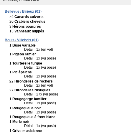
Bellevue / Birieux (01)
≥4
Canards colverts
20
Crabiers chevelus
3
Hérons pourprés
13
Vanneaux huppés
Bouis / Villebois (01)
1
Buse variable
Détail : 1x (en vol)
1
Pigeon ramier
Détail : 1x (vu posé)
1
Tourterelle turque
Détail : 1x (vu posé)
1
Pic épeiche
Détail : 1x (vu posé)
≥2
Hirondelles de rochers
Détail : 2x (en vol)
27
Hirondelles rustiques
Détail : 27x (vu posé)
1
Rougegorge familier
Détail : 1x (vu posé)
1
Rougequeue noir
Détail : 1x (vu posé)
1
Rougequeue à front blanc
1
Merle noir
Détail : 1x (vu posé)
1
Grive musicienne