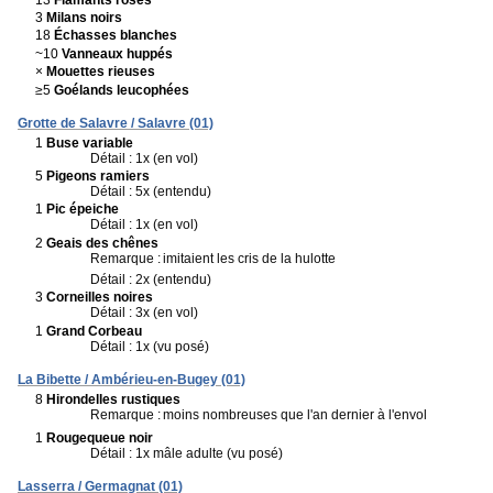
3
Milans noirs
18
Échasses blanches
~10
Vanneaux huppés
×
Mouettes rieuses
≥5
Goélands leucophées
Grotte de Salavre / Salavre (01)
1
Buse variable
Détail : 1x (en vol)
5
Pigeons ramiers
Détail : 5x (entendu)
1
Pic épeiche
Détail : 1x (en vol)
2
Geais des chênes
Remarque :
imitaient les cris de la hulotte
Détail : 2x (entendu)
3
Corneilles noires
Détail : 3x (en vol)
1
Grand Corbeau
Détail : 1x (vu posé)
La Bibette / Ambérieu-en-Bugey (01)
8
Hirondelles rustiques
Remarque :
moins nombreuses que l'an dernier à l'envol
1
Rougequeue noir
Détail : 1x mâle adulte (vu posé)
Lasserra / Germagnat (01)