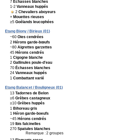
7
Échasses blanches
1-2
Vanneaux huppés
2
Chevaliers aboyeurs
×
Mouettes rieuses
≥5
Goélands leucophées
Etang Biony / Birieux (01)
~60
Oies cendrées
2
Hérons garde-bœufs
~80
Aigrettes garzettes
45
Hérons cendrés
1
Cigogne blanche
2
Gallinules poule-d'eau
70
Échasses blanches
24
Vanneaux huppés
1
Combattant varié
Etang Balancet / Bouligneux (01)
13
Tadornes de Belon
≥6
Grèbes castagneux
≥10
Grèbes huppés
1
Bihoreau gris
1
Héron garde-boeufs
~45
Hérons cendrés
19
Ibis falcinelles
270
Spatules blanches
Remarque :
2 groupes
13
Flamants roses