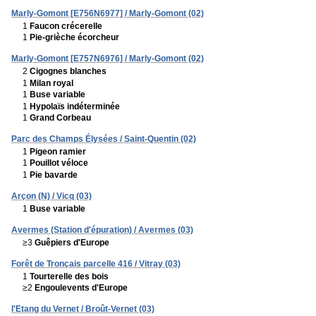
Marly-Gomont [E756N6977] / Marly-Gomont (02)
1
Faucon crécerelle
1
Pie-grièche écorcheur
Marly-Gomont [E757N6976] / Marly-Gomont (02)
2
Cigognes blanches
1
Milan royal
1
Buse variable
1
Hypolaïs indéterminée
1
Grand Corbeau
Parc des Champs Élysées / Saint-Quentin (02)
1
Pigeon ramier
1
Pouillot véloce
1
Pie bavarde
Arçon (N) / Vicq (03)
1
Buse variable
Avermes (Station d'épuration) / Avermes (03)
≥3
Guêpiers d'Europe
Forêt de Tronçais parcelle 416 / Vitray (03)
1
Tourterelle des bois
≥2
Engoulevents d'Europe
l'Etang du Vernet / Broût-Vernet (03)