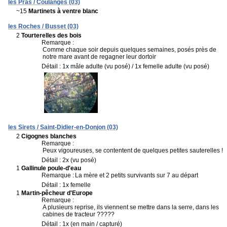
les Pras / Coulanges (03)
~15
Martinets à ventre blanc
les Roches / Busset (03)
2
Tourterelles des bois
Remarque :
Comme chaque soir depuis quelques semaines, posés près de
notre mare avant de regagner leur dortoir
Détail : 1x mâle adulte (vu posé) / 1x femelle adulte (vu posé)
les Sirets / Saint-Didier-en-Donjon (03)
2
Cigognes blanches
Remarque :
Peux vigoureuses, se contentent de quelques petites sauterelles !
Détail : 2x (vu posé)
1
Gallinule poule-d'eau
Remarque :
La mère et 2 petits survivants sur 7 au départ
Détail : 1x femelle
1
Martin-pêcheur d'Europe
Remarque :
A plusieurs reprise, ils viennent se mettre dans la serre, dans les
cabines de tracteur ?????
Détail : 1x (en main / capturé)