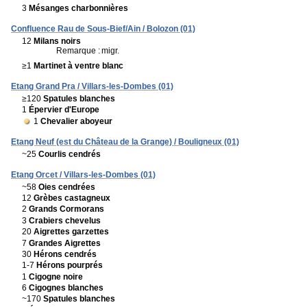
3
Mésanges charbonnières
Confluence Rau de Sous-Bief/Ain / Bolozon (01)
12
Milans noirs
Remarque :
migr.
≥1
Martinet à ventre blanc
Etang Grand Pra / Villars-les-Dombes (01)
≥120
Spatules blanches
1
Épervier d'Europe
1
Chevalier aboyeur
Etang Neuf (est du Château de la Grange) / Bouligneux (01)
~25
Courlis cendrés
Etang Orcet / Villars-les-Dombes (01)
~58
Oies cendrées
12
Grèbes castagneux
2
Grands Cormorans
3
Crabiers chevelus
20
Aigrettes garzettes
7
Grandes Aigrettes
30
Hérons cendrés
1-7
Hérons pourprés
1
Cigogne noire
6
Cigognes blanches
~170
Spatules blanches