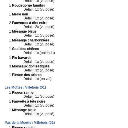
Détail : 1x (vu posé)
1
Rougegorge familier
Détail : 1x (vu posé)
1
Merle noir
Détail : 1x (vu posé)
2
Fauvettes à tête noire
Détail : 2x (vu posé)
1
Mésange bleue
Détail : 1x (vu posé)
1
Mésange charbonnière
Détail : 1x (vu posé)
1
Geai des chênes
Détail : 1x (entendu)
1
Pie bavarde
Détail : 1x (vu posé)
3
Moineaux domestiques
Détail : 3x (vu posé)
1
Pinson des arbres
Détail : 1x (en vol)
Les Mottes / Villebois (01)
1
Pigeon ramier
Détail : 1x (vu posé)
1
Fauvette à tête noire
Détail : 1x (vu posé)
1
Mésange bleue
Détail : 1x (vu posé)
Pas de la Muette / Villebois (01)
1
Pigeon ramier