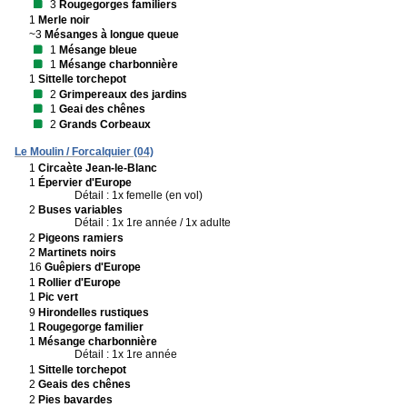
3
Rougegorges familiers
1
Merle noir
~3
Mésanges à longue queue
1
Mésange bleue
1
Mésange charbonnière
1
Sittelle torchepot
2
Grimpereaux des jardins
1
Geai des chênes
2
Grands Corbeaux
Le Moulin / Forcalquier (04)
1
Circaète Jean-le-Blanc
1
Épervier d'Europe
Détail : 1x femelle (en vol)
2
Buses variables
Détail : 1x 1re année / 1x adulte
2
Pigeons ramiers
2
Martinets noirs
16
Guêpiers d'Europe
1
Rollier d'Europe
1
Pic vert
9
Hirondelles rustiques
1
Rougegorge familier
1
Mésange charbonnière
Détail : 1x 1re année
1
Sittelle torchepot
2
Geais des chênes
2
Pies bavardes