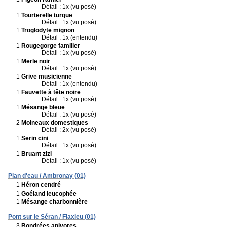
Détail : 1x (vu posé)
1
Tourterelle turque
Détail : 1x (vu posé)
1
Troglodyte mignon
Détail : 1x (entendu)
1
Rougegorge familier
Détail : 1x (vu posé)
1
Merle noir
Détail : 1x (vu posé)
1
Grive musicienne
Détail : 1x (entendu)
1
Fauvette à tête noire
Détail : 1x (vu posé)
1
Mésange bleue
Détail : 1x (vu posé)
2
Moineaux domestiques
Détail : 2x (vu posé)
1
Serin cini
Détail : 1x (vu posé)
1
Bruant zizi
Détail : 1x (vu posé)
Plan d'eau / Ambronay (01)
1
Héron cendré
1
Goéland leucophée
1
Mésange charbonnière
Pont sur le Séran / Flaxieu (01)
3
Bondrées apivores