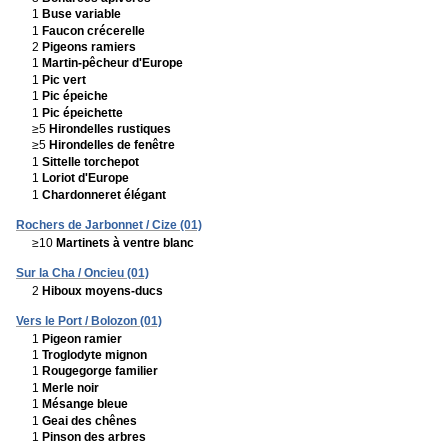
1
Buse variable
1
Faucon crécerelle
2
Pigeons ramiers
1
Martin-pêcheur d'Europe
1
Pic vert
1
Pic épeiche
1
Pic épeichette
≥5
Hirondelles rustiques
≥5
Hirondelles de fenêtre
1
Sittelle torchepot
1
Loriot d'Europe
1
Chardonneret élégant
Rochers de Jarbonnet / Cize (01)
≥10
Martinets à ventre blanc
Sur la Cha / Oncieu (01)
2
Hiboux moyens-ducs
Vers le Port / Bolozon (01)
1
Pigeon ramier
1
Troglodyte mignon
1
Rougegorge familier
1
Merle noir
1
Mésange bleue
1
Geai des chênes
1
Pinson des arbres