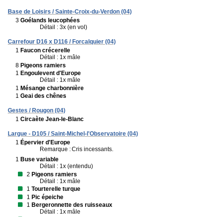
Base de Loisirs / Sainte-Croix-du-Verdon (04)
3
Goélands leucophées
Détail : 3x (en vol)
Carrefour D16 x D116 / Forcalquier (04)
1
Faucon crécerelle
Détail : 1x mâle
8
Pigeons ramiers
1
Engoulevent d'Europe
Détail : 1x mâle
1
Mésange charbonnière
1
Geai des chênes
Gestes / Rougon (04)
1
Circaète Jean-le-Blanc
Largue - D105 / Saint-Michel-l'Observatoire (04)
1
Épervier d'Europe
Remarque :
Cris incessants.
1
Buse variable
Détail : 1x (entendu)
2
Pigeons ramiers
Détail : 1x mâle
1
Tourterelle turque
1
Pic épeiche
1
Bergeronnette des ruisseaux
Détail : 1x mâle