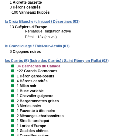
1
Aigrette garzette
3
Hérons cendrés
~100
Vanneaux huppés
la Croix Blanche (clinique) / Désertines (03)
13
Guêpiers d'Europe
Remarque :
migration active
Détail : 13x (en vol)
le Grand louage / Thiel-sur-Acolin (03)
6
Cigognes noires
les Carrés (E) (boire des Carrés) / Saint-Rémy-en-Rollat (03)
34
Bernaches du Canada
~22
Grands Cormorans
1
Héron garde-boeufs
4
Hérons cendrés
1
Milan noir
1
Buse variable
1
Chevalier guignette
2
Bergeronnettes grises
3
Merles noirs
1
Fauvette à tête noire
2
Mésanges charbonnières
1
Sittelle torchepot
1
Loriot d'Europe
1
Geai des chênes
4
Corneilles noires