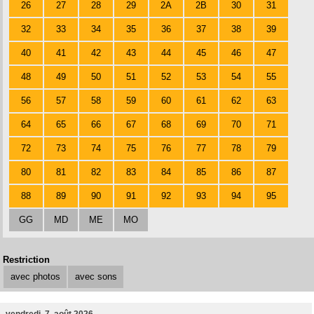
26
27
28
29
2A
2B
30
31
32
33
34
35
36
37
38
39
40
41
42
43
44
45
46
47
48
49
50
51
52
53
54
55
56
57
58
59
60
61
62
63
64
65
66
67
68
69
70
71
72
73
74
75
76
77
78
79
80
81
82
83
84
85
86
87
88
89
90
91
92
93
94
95
GG
MD
ME
MO
Restriction
avec photos
avec sons
vendredi, 7. août 2026