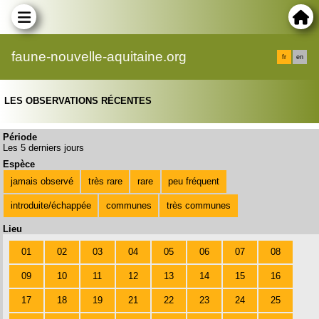
faune-nouvelle-aquitaine.org
fr
en
LES OBSERVATIONS RÉCENTES
Période
Les 5 derniers jours
Espèce
jamais observé
très rare
rare
peu fréquent
introduite/échappée
communes
très communes
Lieu
01
02
03
04
05
06
07
08
09
10
11
12
13
14
15
16
17
18
19
21
22
23
24
25