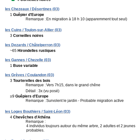
les Chezeaux / Désertines (03)
1
Guêpier d'Europe
Remarque :
En migration à 18 h 10 (apparemment tout seul)
les Cuins / Toulon-sur-Allier (03)
3
Corneilles noires
les Dezards / Châtelperron (03)
~65
Hirondelles rustiques
les Gannes / Chezelle (03)
1
Buse variable
les Grèves / Coulandon (03)
3
Tourterelles des bois
Remarque :
Vers 7h15, dans le grand chêne
Détail : 3x (vu posé)
≥9
Guêpiers d'Europe
Remarque :
Survolent le jardin - Probable migration active
les Loges Bouthiers / Saint-Léon (03)
4
Chevêches d'Athéna
Remarque :
4 individus toujours autour du même arbre, 2 adultes et 2 jeunes
probables.