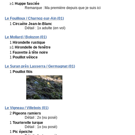
≥1
Huppe fasciée
Remarque :
Ma première depuis que je suis ici
Le Fouilloux / Charnoz-sur-Ain (01)
1
Circaète Jean-le-Blanc
Détail : 1x adulte (en vol)
Le Mollard / Bolozon (01)
1
Hirondelle rustique
≥1
Hirondelle de fenêtre
1
Fauvette à tête noire
1
Pouillot véloce
Le Suran près Lasserra / Germagnat (01)
1
Pouillot fitis
Le Vigneau / Villebois (01)
2
Pigeons ramiers
Détail : 2x (vu posé)
1
Tourterelle turque
Détail : 1x (vu posé)
1
Pic épeiche